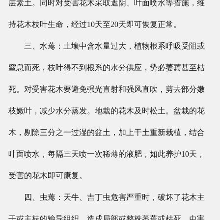
层素土。同时对受害花木采取遮阴、叶面喷水等措施，维
持花木枝叶生命，经过10天至20天即可恢复正常。
三、水蔫：土壤中含水量过大，植物根系呼吸受阻或
窒息而死，枝叶得不到根系的水分供应，势必萎蔫甚至枯
死。对受害花木要避免强光直射和强风直吹，剪去部分嫩
枝嫩叶，减少水分蒸发。地栽的花木及时松土。盆栽的花
木，剔除三分之一过湿的盆土，加上干土重新栽植，结合
叶面喷水，每隔三天喷一次稀薄的液肥，如此养护10天，
受害的花木即可康复。
四、虫蔫：天牛、吉丁虫危害严重时，破坏了花木主
干或主枝的输导组织，造成局部或整株萎蔫或枯死，虫害