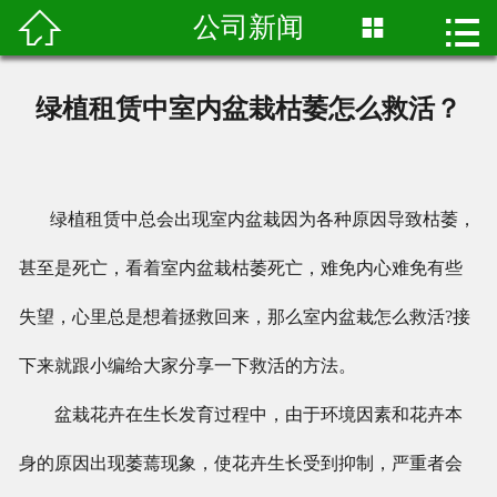

公司新闻


首页

关于我们
绿植租赁中室内盆栽枯萎怎么救活？
产品中心
客户案例
绿植租赁中总会出现室内盆栽因为各种原因导致枯萎，
绿植租赁
甚至是死亡，看着室内盆栽枯萎死亡，难免内心难免有些
新闻资讯
失望，心里总是想着拯救回来，那么室内盆栽怎么救活?接
下来就跟小编给大家分享一下救活的方法。
联系我们
盆栽花卉在生长发育过程中，由于环境因素和花卉本
身的原因出现萎蔫现象，使花卉生长受到抑制，严重者会