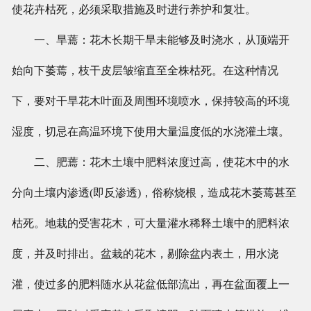
使花卉枯死，必须采取措施及时进行养护和复壮。
一、旱蔫：花木长期干旱未能够及时浇水，从顶端开
始向下萎蔫，枝干皮层皱缩直至全株枯死。在这种情况
下，要对干旱花木叶面及周围环境喷水，保持较高的环境
湿度，切忌在高温环境下使用大量温度低的水浇灌土壤。
二、肥蔫：花木土壤中肥料浓度过高，使花木中的水
分向土壤内渗透(即反渗透)，俗称烧根，造成花木萎蔫甚至
枯死。地栽的受害花木，可大量灌水稀释土壤中的肥料浓
度，并及时排出。盆栽的花木，剔除盆内表土，用水浇
灌，使过多的肥料随水从花盆低部流出，再在盆面覆上一