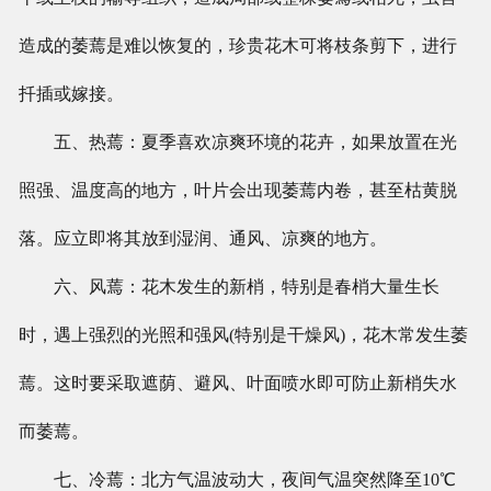
造成的萎蔫是难以恢复的，珍贵花木可将枝条剪下，进行
扦插或嫁接。
五、热蔫：夏季喜欢凉爽环境的花卉，如果放置在光
照强、温度高的地方，叶片会出现萎蔫内卷，甚至枯黄脱
落。应立即将其放到湿润、通风、凉爽的地方。
六、风蔫：花木发生的新梢，特别是春梢大量生长
时，遇上强烈的光照和强风(特别是干燥风)，花木常发生萎
蔫。这时要采取遮荫、避风、叶面喷水即可防止新梢失水
而萎蔫。
七、冷蔫：北方气温波动大，夜间气温突然降至10℃